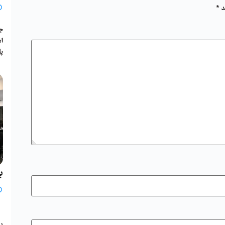
د
*
جل
پا
ب
ی