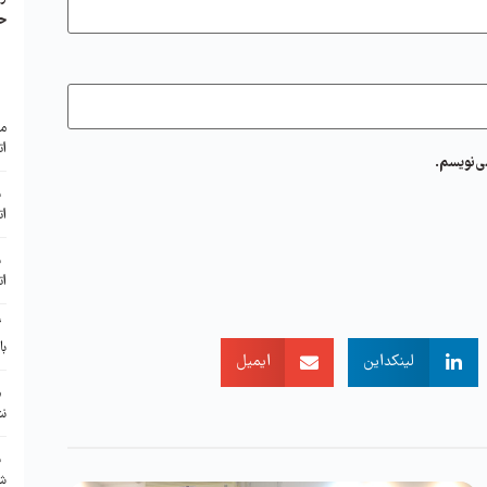
ح
ا
مع
ات
ی‌نویسم.
ب
ات
ب
ات
گ
با
لینکداین
ایمیل
م
نش
ن
شر