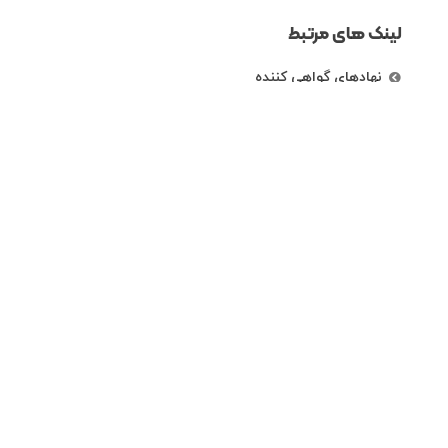
لینک های مرتبط
نهادهای گواهی کننده
رتبه بندی شرکت ها
راههای ارتباطی
تهران، خیابان کریم خان زند، خیابان خردمند
شمالی،نبش کوچه دی، پلاک 87 ، طبقه اول
86073061الی 4
info@ippfa.ir- ippfa.polyethylene@gmail.com