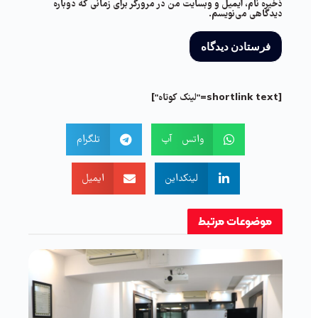
ذخیره نام، ایمیل و وبسایت من در مرورگر برای زمانی که دوباره
دیدگاهی می‌نویسم.
[shortlink text="لینک کوتاه"]
واتس آپ
تلگرام
لینکداین
ایمیل
موضوعات
مرتبط