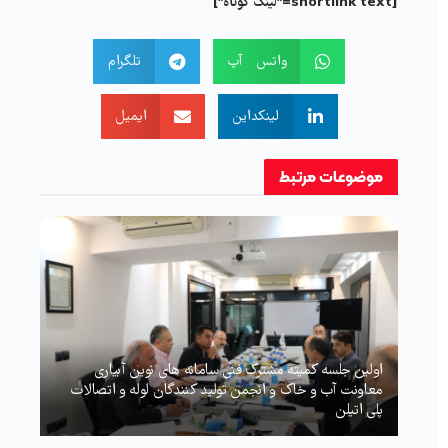
[shortlink text="لینک کوتاه"]
واتس آپ
تلگرام
لینکداین
ایمیل
موضوعات
مرتبط
اولین جلسه کمیته مشترک فنی سامانه های نوین آبیاری
معاونت آب و خاک و انجمن تولید کنندگان لوله و اتصالات
پلی اتیلن