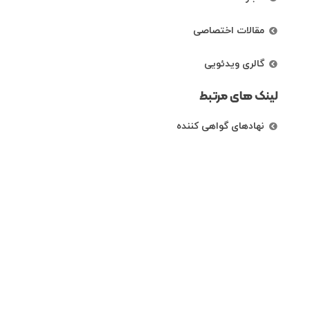
مقالات اختصاصی
گالری ویدئویی
لینک های مرتبط
نهادهای گواهی کننده
رتبه بندی شرکت ها
راههای ارتباطی
تهران، خیابان کریم خان زند، خیابان خردمند
شمالی،نبش کوچه دی، پلاک 87 ، طبقه اول