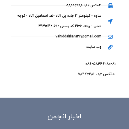
تلفکس 086-58446281
ساوه - كيلومتر 3 جاده يل آباد -ك. اسماعيل آباد - کوچه
اصلی - پلاك 2166 كد پستی : 3935142166
vahiddalilian123@gmail.com
وب سایت
086-58446280-81
تلفکس 086-58446281
اخبار انجمن