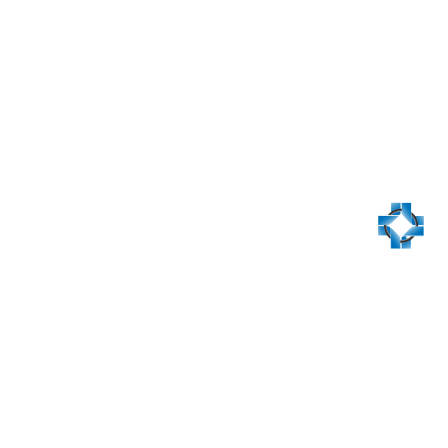
پلیمر کوهسار
وحيد دليليان
086-58446280-81