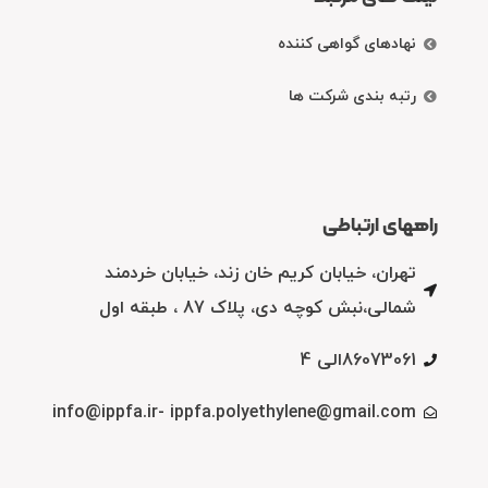
نهادهای گواهی کننده
رتبه بندی شرکت ها
راههای ارتباطی
تهران، خیابان کریم خان زند، خیابان خردمند
شمالی،نبش کوچه دی، پلاک 87 ، طبقه اول
86073061الی 4
info@ippfa.ir- ippfa.polyethylene@gmail.com
فکس: 86070299