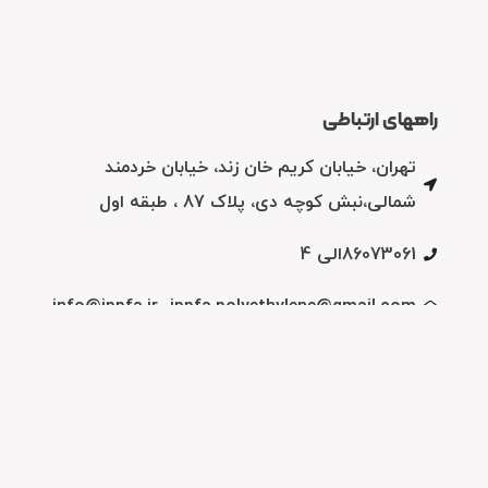
راههای ارتباطی
تهران، خیابان کریم خان زند، خیابان خردمند
شمالی،نبش کوچه دی، پلاک 87 ، طبقه اول
86073061الی 4
info@ippfa.ir- ippfa.polyethylene@gmail.com
فکس: 86070299