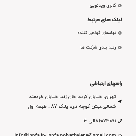
گالری ویدئویی
لینک های مرتبط
نهادهای گواهی کننده
رتبه بندی شرکت ها
راههای ارتباطی
تهران، خیابان کریم خان زند، خیابان خردمند
شمالی،نبش کوچه دی، پلاک 87 ، طبقه اول
86073061الی 4
info@ippfa.ir- ippfa.polyethylene@gmail.com