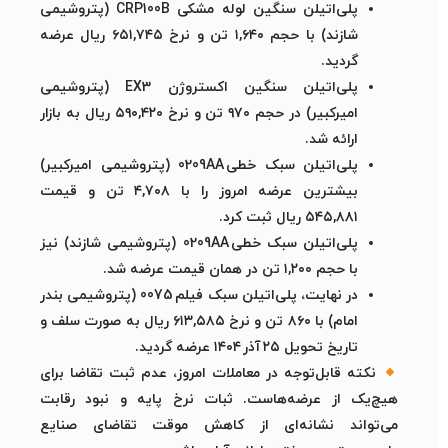
پلی‌اتیلن سنگین لوله مشکی CRP100B (پتروشیمی
شازند)
با حجم
۱,۶۴۰ تن
و نرخ
۶۵۱,۷۴۵ ریال
عرضه
گردید.
پلی‌اتیلن سنگین اکستروژن EX3 (پتروشیمی
امیرکبیر)
در حجم
۹۷۰ تن
و نرخ
۵۹۰,۴۲۰ ریال
به بازار
ارائه شد.
پلی‌اتیلن سبک خطی 0209AA (پتروشیمی امیرکبیر)
بیشترین عرضه امروز را با
۴,۷۰۸ تن
و قیمت
۵۴۵,۸۸۱ ریال
ثبت کرد.
پلی‌اتیلن سبک خطی 0209AA (پتروشیمی شازند)
نیز
با حجم
۱,۲۰۰ تن
در همان قیمت عرضه شد.
در نهایت،
پلی‌اتیلن سبک فیلم 0075 (پتروشیمی بندر
امام)
با
۸۶۰ تن
و نرخ
۶۱۳,۵۸۵ ریال
به صورت
سلف
و
تاریخ تحویل
۲۵ آذر ۱۴۰۴
عرضه گردید.
نکته قابل‌توجه در معاملات امروز،
عدم ثبت تقاضا برای
هیچ‌یک از عرضه‌ها
ست. ثبات نرخ پایه و نبود رقابت
می‌تواند نشانه‌ای از
کاهش موقت تقاضای صنایع