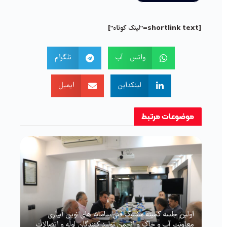
[shortlink text="لینک کوتاه"]
واتس آپ
تلگرام
لینکداین
ایمیل
موضوعات
مرتبط
اولین جلسه کمیته مشترک فنی سامانه های نوین آبیاری
معاونت آب و خاک و انجمن تولید کنندگان لوله و اتصالات