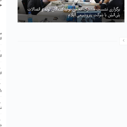
ح
برگزاری نشست مشترک انجمن تولیدکنندگان لوله و اتصالات
پلی‌اتیلن با شرکت پتروشیمی ایلام
ا
مع
ات
ب
ات
ب
ات
گ
با
م
نش
ن
شر