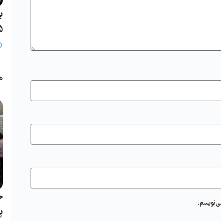
ب
25 خ
ب
ه
ج
ی‌نویسم.
پ