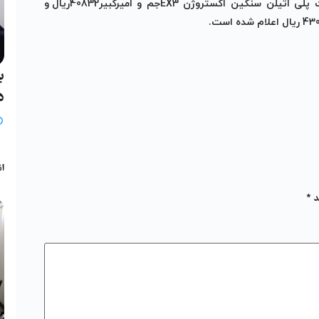
پلی اتیلن سنگین اکستروژن EX3
جم و امیرکبیر40832ریال و
ب
د
ب
انج
د
*