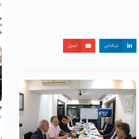
جل
پا
لینکداین
ایمیل
ب
ی