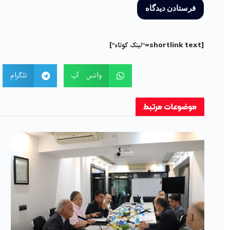
[shortlink text="لینک کوتاه"]
واتس آپ
تلگرام
موضوعات
مرتبط