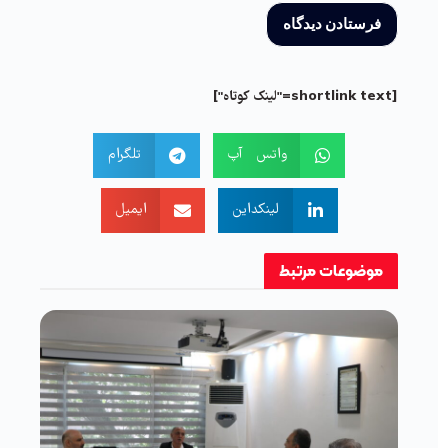
[shortlink text="لینک کوتاه"]
واتس آپ
تلگرام
لینکداین
ایمیل
موضوعات
مرتبط