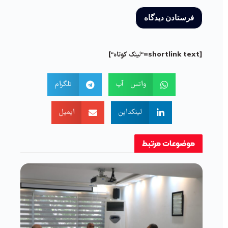
[shortlink text="لینک کوتاه"]
واتس آپ
تلگرام
لینکداین
ایمیل
موضوعات
مرتبط