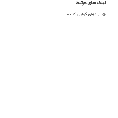
لینک های مرتبط
نهادهای گواهی کننده
رتبه بندی شرکت ها
راههای ارتباطی
تهران، خیابان کریم خان زند، خیابان خردمند
شمالی،نبش کوچه دی، پلاک 87 ، طبقه اول
86073061الی 4
info@ippfa.ir- ippfa.polyethylene@gmail.com
فکس: 86070299