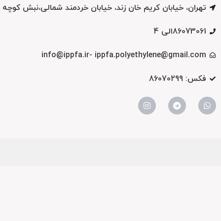
تهران، خیابان کریم خان زند، خیابان خردمند شمالی،نبش کوچه دی، پلاک 87 
86073061الی 4
info@ippfa.ir- ippfa.polyethylene@gmail.com
فکس: 86070299
تمامی حقوق وب سایت مربوط به انجمن تولید کنندگان لوله و اتصالات پلی اتیلن می ب
© All rights Reserved