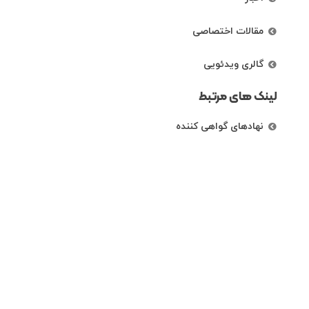
مقالات اختصاصی
گالری ویدئویی
لینک های مرتبط
نهادهای گواهی کننده
رتبه بندی شرکت ها
راههای ارتباطی
تهران، خیابان کریم خان زند، خیابان خردمند
شمالی،نبش کوچه دی، پلاک 87 ، طبقه اول