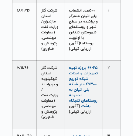
1
500عدد انشعاب
شرکت گاز
18/11/96
پلی اتيلن متمرکز
استان
و پراکنده در سطح
مازندران/
شهر و روستاهای
وزارت نفت
شهرستان تنکابن
(معاونت
با اولويت
مهندسی،
روستاها(آگهی
پژوهش و
ارزيابی کيفی)
فناوری)
2
۹۶-۲۵ پروژه تهيه
شرکت گاز
6/11/96
تجهيزات و احداث
استان
شبکه توزيع
کهگيلويه
۴۷۳۰۰ متر شبکه
و بويراحمد
پلی اتيلن به
/
مجموعه
وزارت نفت
روستاهای تلچگاه
(معاونت
باشت
(آگهی
مهندسی،
ارزيابی کيفی)
پژوهش و
فناوری)