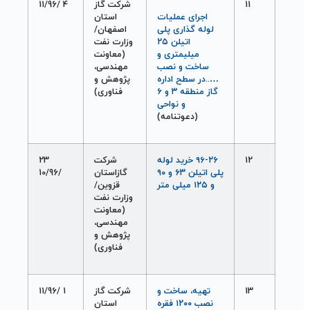
11
شرکت گاز
4 /11/96
اجرای عمليات
استان
لوله گذاری پلی
اصفهان/
اتيلن ۲۵
وزارت نفت
ميليمتری و
(معاونت
ساخت و نصب
مهندسی،
…..در سطح اداره
پژوهش و
گاز منطقه ۳ و ۶
فناوری)
و نواحی
(دعوتنامه)
12
۹۶-۲۶ خريد لوله
شرکت
23
پلی اتيلن ۶۳ و ۹۰
گازاستان
/10/96
و ۱۲۵ ميلی متر
قزوين/
وزارت نفت
(معاونت
مهندسی،
پژوهش و
فناوری)
13
تهيه، ساخت و
شرکت گاز
1 /11/96
نصب ۱۲۰۰ فقره
استان