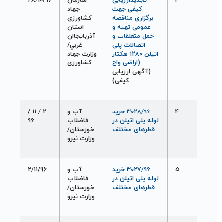
3
تجديدارزيابی
سازمان
28/10/96
کيفی جهت
جهاد
برگزاری مناقصه
کشاورزی
عمومی تهيه و
استان
حمل متعلقات و
آذربايجاان
اتصالات پلی
غربي/
اتيلن ۱۲۸۰ هکتار
وزارت جهاد
(اراضی واح
کشاورزی
(آگهی ارزيابی
کيفی)
4
۳۰۲۸/۹۶ خريد
آب و
2
/
11
/
لوله پلی اتيلن در
فاضلاب
۹۶
قطرهای مختلف
خوزستان/
وزارت نيرو
5
۳۰۲۷/۹۶ خريد
آب و
2/11/96
لوله پلی اتيلن در
فاضلاب
قطرهای مختلف
خوزستان/
وزارت نيرو