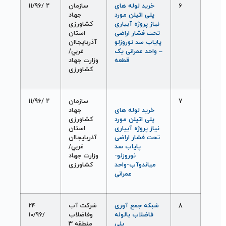
6
خريد لوله های
سازمان
2 /11/96
پلی اتيلن مورد
جهاد
نياز پروژه آبياری
کشاورزی
تحت فشار اراضی
استان
پاياب سد نوروزلو
آذربايجاان
– واحد عمرانی يک
غربي/
قطعه
وزارت جهاد
کشاورزی
7
سازمان
2 /11/96
خريد لوله های
جهاد
پلی اتيلن مورد
کشاورزی
نياز پروژه آبياری
استان
تحت فشار اراضی
آذربايجاان
پاياب سد
غربي/
نوروزلو-
وزارت جهاد
مياندوآب-واحد
کشاورزی
عمرانی
8
شبکه جمع آوری
شرکت آب
24
فاضلاب بالوله
وفاضلاب
/10/96
پلی
منطقه ۳