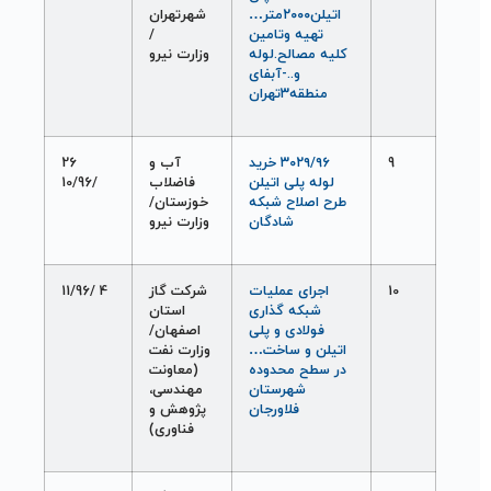
اتيلن۲۰۰۰متر…
شهرتهران
تهيه وتامين
/
کليه مصالح.لوله
وزارت نيرو
و..-آبفای
منطقه۳تهران
9
۳۰۲۹/۹۶ خريد
آب و
26
لوله پلی اتيلن
فاضلاب
/10/96
طرح اصلاح شبکه
خوزستان/
شادگان
وزارت نيرو
10
اجرای عمليات
شرکت گاز
4 /11/96
شبکه گذاری
استان
فولادی و پلی
اصفهان/
اتيلن و ساخت…
وزارت نفت
در سطح محدوده
(معاونت
شهرستان
مهندسی،
فلاورجان
پژوهش و
فناوری)