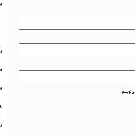
پا
ب
ا
مع
ات
ب
ات
ب
ات
ی‌نویسم.
گ
با
م
نش