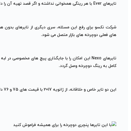
تایرهای Ever با هر رینگی همخوانی نداشته و اگر قصد تهیه آن را داشته باشید می بایست حتماً رینگ مربوطه را نیز خریداری کنید.
های فعلی دوچرخه های بازار متصل می شود.
تایرهای Nexo این امکان را با جایگذاری پیچ های مخصوصی د
کامل به رینگ دوچرخه وصل گردد.
این دو تایر خاص و خلاقانه، از ژانویه 2017 با قیمت های 75 و 76 دلار و در سایزهای مختلف روانه بازار خواهند شد.