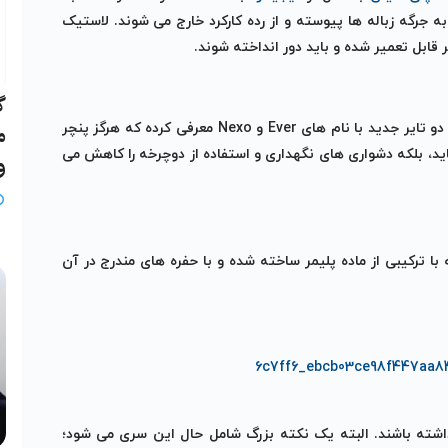
ه حدود 1.3 میلیارد تایر دوچرخه به جرگه زباله ها پیوسته و از رده کارکرد خارج می شوند. لاستیک
 قابل تعمیر شده و باید دور انداخته شوند.
گ
حالا کمپانی «نکسو»، به جای دنبال کردن روند تولید زباله های مضر، دو تایر جدید با نام های Ever و Nexo معرفی کرده که هرگز پنچر
م
، بلکه دشواری های نگهداری و استفاده از دوچرخه را کاهش می
و
گیرند که با ترکیبی از ماده پلیمر ساخته شده و با حفره های مندرج در آن
ین تایرها تا 8 هزار کیلومتر عمر داشته باشند. البته یک نکته بزرگ شامل حال این سری می شود؛