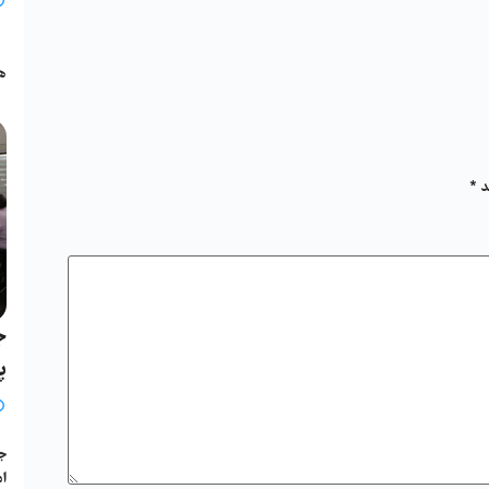
ب
ه
د
*
ج
پ
جل