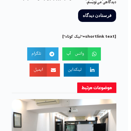
دیدگاهی می‌نویسم.
[shortlink text="لینک کوتاه"]
واتس آپ
تلگرام
لینکداین
ایمیل
موضوعات
مرتبط