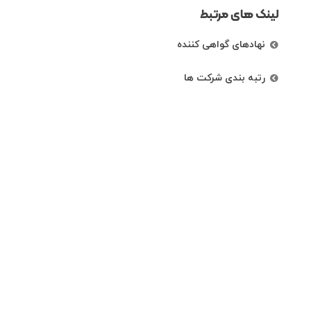
لینک های مرتبط
نهادهای گواهی کننده
رتبه بندی شرکت ها
راههای ارتباطی
تهران، خیابان کریم خان زند، خیابان خردمند
شمالی،نبش کوچه دی، پلاک 87 ، طبقه اول
86073061الی 4
info@ippfa.ir- ippfa.polyethylene@gmail.com