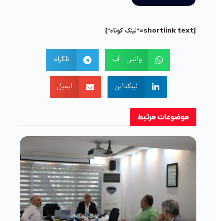
[shortlink text="لینک کوتاه"]
واتس آپ
تلگرام
لینکداین
ایمیل
موضوعات
مرتبط