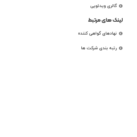
گالری ویدئویی
لینک های مرتبط
نهادهای گواهی کننده
رتبه بندی شرکت ها
راههای ارتباطی
تهران، خیابان کریم خان زند، خیابان خردمند
شمالی،نبش کوچه دی، پلاک 87 ، طبقه اول
86073061الی 4
info@ippfa.ir- ippfa.polyethylene@gmail.com