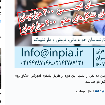
ب
25 خ
ب
ه
لن به نقل از اینپیا این دوره از طریق پلتفرم آموزشی اسکای روم
info@i
ارسال فرمایید.
ج
پ