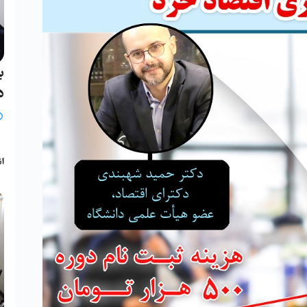
ب
د
ب
انج