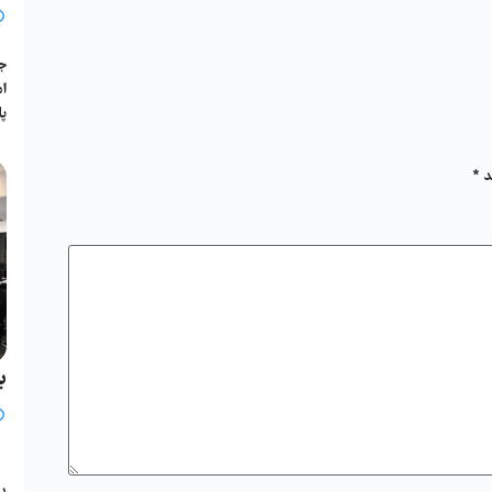
جل
پا
د
*
ب
ی