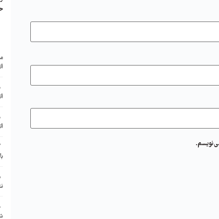
ح
ا
مع
ات
ب
ات
ب
ات
ی‌نویسم.
گ
با
م
نش
ن
شر