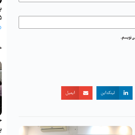
ب
25 خ
ی‌نویسم.
ب
ه
لینکداین
ایمیل
ج
پ