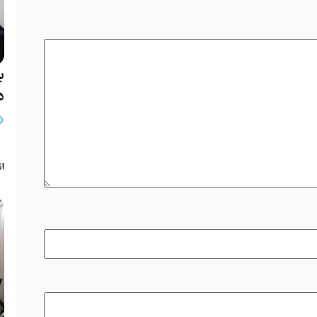
ب
د
ب
انج