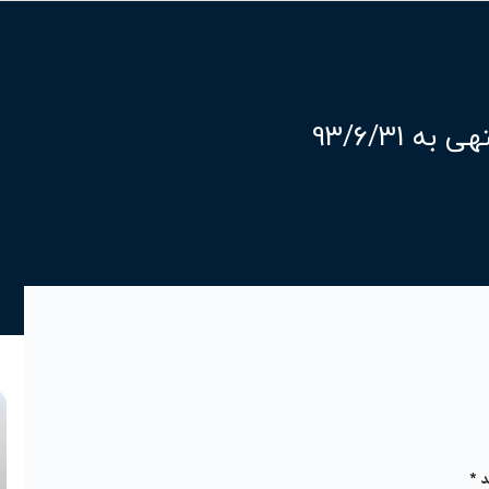
93/6/31
د
*