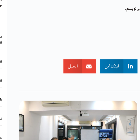
ح
ی‌نویسم.
ا
مع
ات
ب
ات
لینکداین
ایمیل
ب
ات
گ
با
م
نش
ن
شر