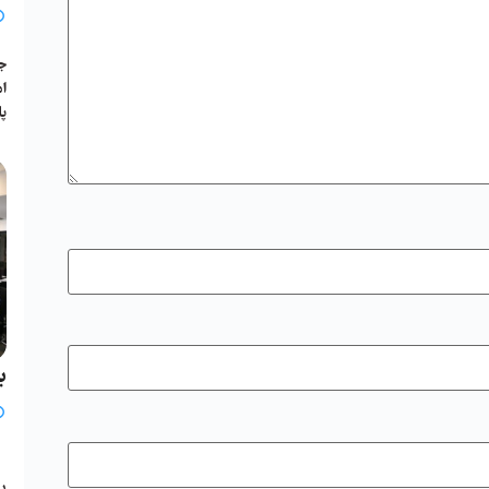
جل
پا
ب
ی