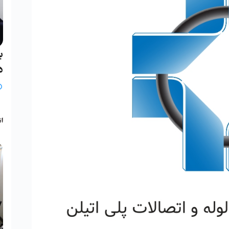
ب
د
ب
انج