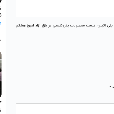
ب
25 خ
پلی اتیلن؛ قیمت محصولات پتروشیمی در بازار آزاد امروز هشتم
ب
ه
د
*
ج
پ