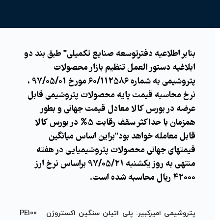
بنابر اطلاعیه دفترتوسعه صنایع تکمیلی" طبق بند دو
ابلاغیه دستور العمل تنظیم بازار محصولات
پتروشیمی به شماره 60/112586 مورخ 97/05/01 ،
نرخ محاسبه قیمت پایه محصولات پتروشیمی قابل
عرضه در بورس کالا معادل قیمت جهانی و بطور
همزمان با حداکثر سقف رقابت 5% در بورس کالا
قابل معامله خواهد بود"براین اساس ميانگين
قيمتهاي جهاني محصولات پتروشيميايي در هفته
منتهي به روز يكشنبه 97/05/21 براساس نرخ ارز
42000 ريال محاسبه شده است.
پتروشیمی امیرکبیر:
پلی اتیلن سنگین اکستروژن
PE100