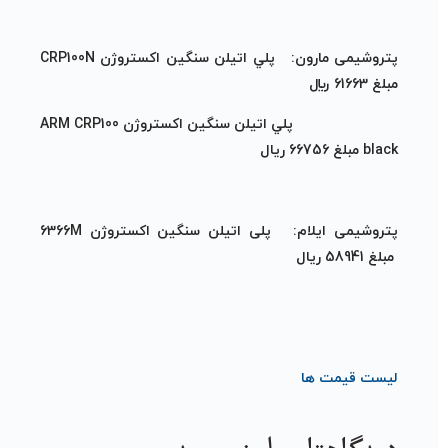
پتروشیمی مارون: پلي اتيلن سنگين اكستروژن CRP100N
مبلغ 61663 ريال
پلي اتيلن سنگين اكستروژن ARM CRP100
black
مبلغ
66756
ریال
پتروشیمی ایلام:
پلی اتیلن سنگین اکستروژن 6366M
مبلغ 58941
ریال
لیست قیمت ها