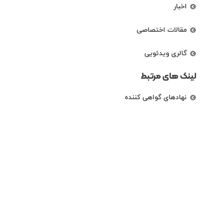
اخبار
مقالات اختصاصی
گالری ویدئویی
لینک های مرتبط
نهادهای گواهی کننده
رتبه بندی شرکت ها
راههای ارتباطی
تهران، خیابان کریم خان زند، خیابان خردمند
شمالی،نبش کوچه دی، پلاک 87 ، طبقه اول