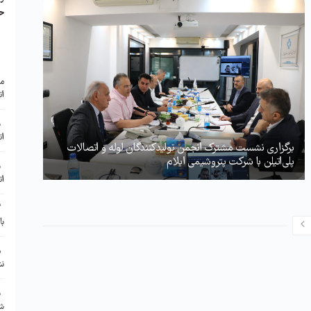
ح
ا
مع
ات
ب
ات
برگزاری نشست مشترک انجمن تولیدکنندگان لوله و اتصالات
پلی‌اتیلن با شرکت پتروشیمی ایلام
ب
ات
گ
با
م
نش
ن
شر