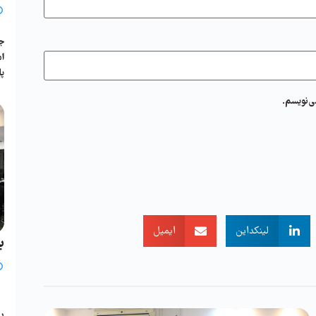
جل
پا
ی‌نویسم.
لینکداین
ایمیل
ب
ی