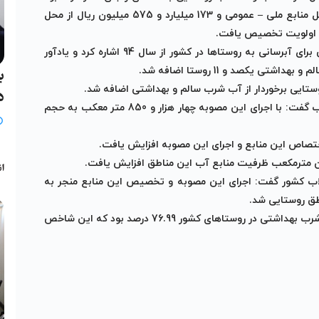
دراین باره افزود: سال گذشته 37 میلیارد و 732 میلیون ریال از محل منابع ملی – عمومی و 173 میلیارد و 575 میلیون ریال از محل
ی اولویت تخصیص یافت
.
وی به تخصیص 500 میلیون دلار اعتبار از محل صندوق توسعه ملی برای آبرسانی به روستاها در کشور از سال 94 اشاره کرد و یادآور
ی یکصد و 11 روستا اضافه شد
.
ب
.
د
معاون راهبردی و نظارت بر بهره برداری شرکت مهندسی آب و فاضلاب گفت: با اجرای این مصوبه چهار هزار و 850 متر معکب به حجم
.
ب
.
انج
لاب کشور گفت: اجرای این مصوبه و تخصیص این منابع منجر به
.
وی اضافه کرد: پیش از اجرای این مصوبه، شاخص برخورداری از آب شرب بهداشتی در روستاهای کشور 76.99 درصد بود که این شاخص