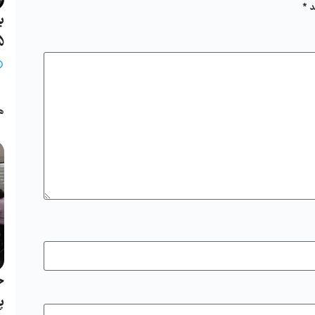
د
*
ب
25 خ
ب
ه
ج
پ