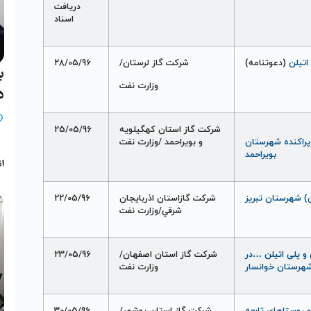
دریافت
اسناد
اتيلن
(دعوتنامه)
شرکت گاز لرستان/
28/05/96
ب
وزارت نفت
د
شرکت گاز استان کهگيلويه
25/05/96
ی اتيلن نقاط پراکنده شهرستان
و بويراحمد /وزارت نفت
ب
بويراحمد
انج
) شهرستان تبريز
شرکت گازاستان اذربايجان
22/05/96
شرقي/وزارت نفت
 و پلی اتيلن …در
شرکت گاز استان اصفهان/
23/05/96
شهرستان خوانسار
وزارت نفت