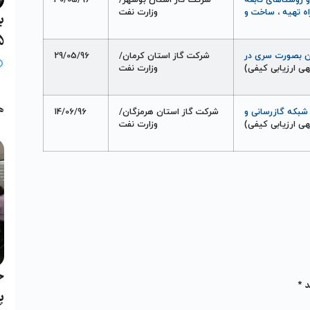
ها و روستاهای تابعه
شرکت گاز استان بوشهر/
30/05/96
ه تهيه ، ساخت و
وزارت نفت
ب
25 خ
۲۰۰انشعاب پلی اتيلن بصورت سری در
شرکت گاز استان کرمان/
29/05/96
ی ارزيابی کيفی)
وزارت نفت
ب
ه
 و توزيع شبکه گازرسانی و
شرکت گاز استان هرمزگان/
14/06/96
ی ارزيابی کيفی)
وزارت نفت
ج
د
*
پ