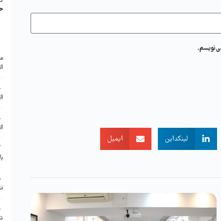
ح
ی‌نویسم.
ا
مع
ات
ب
ات
ب
ات
لینکداین
ایمیل
گ
با
م
نش
ن
شر