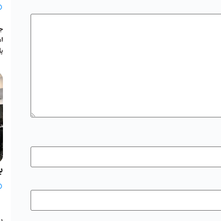
جل
پا
ب
ی