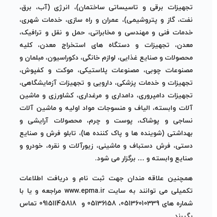
تجهیزات برقی و تاسیساتی ساختمان)، انرژی (آب، برق،
نفت، گاز و پتروشیمی)، عمران و راه سازی، خدمات شهری،
خدمات فنی و مهندسی و مخابراتی، حمل و نقل و ترافیک،
معدن، تجهیزات و دستگاه های استخراج معدن، کلیه
محصولات و صنایع غذایی، لوازم خانگی، دکوراسیون، مبلمان و
مصنوعات چوبی، مصنوعات پلاستیکی، موکت و کفپوش،
تجهیزات و خدمات پزشکی، دارویی و تجهیزات آزمایشگاهی،
تجهیزات دامپروری، دامداری و مرغداری، کشاورزی و ماشین
آلات وابسته، الیاف و منسوجات مواد اولیه و ماشین آلات
نساجی و پوشاک، پوست و چرم، محصولات آرایشی و
بهداشتی (شوینده ها و پاک کننده ها)، تابلو فرش و صنایع
دستی، فرش دستباف و ماشینی، زیورآلات و نقره، خودرو و
صنایع وابسته و … برگزار می شود.
همچنین علاقه مندان جهت ثبت نام و دریافت اطلاعات
تکمیلی می توانند به سایت www.epma.ir مراجعه و یا با
شماره های 05136010339، 05136158 و 09151145818 تماس
بگیرند.