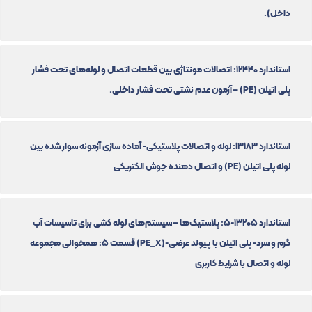
داخل).
استاندارد 12440: اتصالات مونتاژی بین قطعات اتصال و لوله‌های تحت فشار
پلی اتیلن (PE) – آزمون عدم نشتی تحت فشار داخلی.
استاندارد 13183: لوله و اتصالات پلاستیکی- آماده سازی آزمونه سوار شده بین
لوله پلی اتیلن (PE) و اتصال دهنده جوش الکتریکی
استاندارد 13205-5: پلاستیک‌ها – سیستم‌های لوله کشی برای تاسیسات آب
گرم و سرد- پلی اتیلن با پیوند عرضی-(PE_X) قسمت 5: همخوانی مجموعه
لوله و اتصال با شرایط کاربری