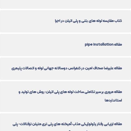
کتاب مقایسه لوله های بتنی و پلی اتیلن در اجرا
مقاله pipe installation
مقاله علیرضا صحاف امین در کنفرانس دوسالانه جهانی لوله و اتصالات پلیمری
مقاله مروری بر سیر تکاملی ساخت لوله های پلی اتیلن: روش های تولید و
استانداردها
مقاله ارزیابی رفتار رئولوژیکی مذاب آمیخته های پلی تری متیلن ترفتالات- پلی