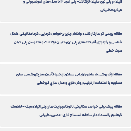
اتیلن و پلی تری متیلن ترفتالات- پلی آمید ۱۲ با مدل های امولسیونی و
میکرومکانیکی
مقاله بررسی اثر سازگار کننده واکنش پذیر بر خواص گرمایی، گرمامکانیکی، شکل
شناسی و رئولوژی آمیخته های پلی تری متیلن ترفتالات و متالوسن پلی اتیلن
سبک خطی
مقاله ارائه روشی به منظور ارزیابی عملکرد زنجیره تأمین سبز پتروشیمی هاي
عسلویه با استفاده از ترکیب روش فازي و مدل سازي غیرخطی
مقاله پیش‌بینی خواص مکانیکی نانوکامپوزیت‌های پلی‌اتیلن سبک – نشاسته
گرمانرم با استفاده از سامانه استنتاج فازی- عصبی تطبیقی