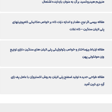
منیزیم هیدروکسید بر آن به عنوان بازدارنده اشتعال
مقاله بررسی اثر نوع، مقدار و اندازه ذرات کاه بر خواص مکانیکی کامپوزیتهای
پلی اتیلن سنگین – کاه غلات
مقاله ارتباط ریزساختار و خواص رئولوژیکی پلی اتیلن های سنگین دارای توزیع
وزن مولکولی پهن
مقاله طراحی حدیده تولید اسفنج پلی اتیلن به روش اکستروژن با عامل پف زای
آزو دی کربن آمید