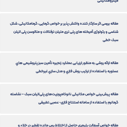
میکرومکانیکی
مقاله بررسی اثر سازگار کننده واکنش پذیر بر خواص گرمایی، گرمامکانیکی، شکل
شناسی و رئولوژی آمیخته های پلی تری متیلن ترفتالات و متالوسن پلی اتیلن
سبک خطی
مقاله ارائه روشی به منظور ارزیابی عملکرد زنجیره تأمین سبز پتروشیمی هاي
عسلویه با استفاده از ترکیب روش فازي و مدل سازي غیرخطی
مقاله پیش‌بینی خواص مکانیکی نانوکامپوزیت‌های پلی‌اتیلن سبک – نشاسته
گرمانرم با استفاده از سامانه استنتاج فازی- عصبی تطبیقی
مقاله خواص آسفالت پلیمری حاصل از اختلاط پس مانده تقطیر در خلاء و