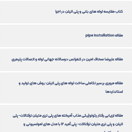
کتاب مقایسه لوله های بتنی و پلی اتیلن در اجرا
مقاله pipe installation
مقاله علیرضا صحاف امین در کنفرانس دوسالانه جهانی لوله و اتصالات پلیمری
مقاله مروری بر سیر تکاملی ساخت لوله های پلی اتیلن: روش های تولید و
استانداردها
مقاله ارزیابی رفتار رئولوژیکی مذاب آمیخته های پلی تری متیلن ترفتالات- پلی
اتیلن و پلی تری متیلن ترفتالات- پلی آمید ۱۲ با مدل های امولسیونی و