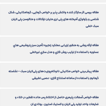
مقاله بررسی اثر سازگار کننده واکنش پذیر بر خواص گرمایی، گرمامکانیکی، شکل
شناسی و رئولوژی آمیخته های پلی تری متیلن ترفتالات و متالوسن پلی اتیلن
سبک خطی
مقاله ارائه روشی به منظور ارزیابی عملکرد زنجیره تأمین سبز پتروشیمی هاي
عسلویه با استفاده از ترکیب روش فازي و مدل سازي غیرخطی
مقاله پیش‌بینی خواص مکانیکی نانوکامپوزیت‌های پلی‌اتیلن سبک – نشاسته
گرمانرم با استفاده از سامانه استنتاج فازی- عصبی تطبیقی
مقاله خواص آسفالت پلیمری حاصل از اختلاط پس مانده تقطیر در خلاء و
ضایعات واحد تولید پلی اتیلن و لاستیک استیرن ـ بوتادی ان