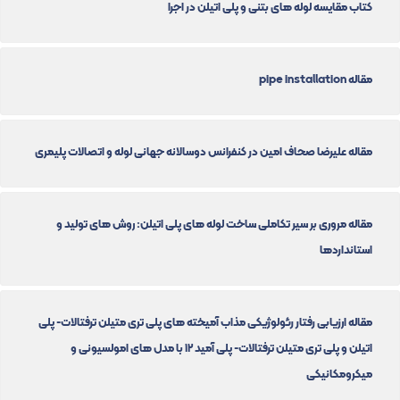
کتاب مقایسه لوله های بتنی و پلی اتیلن در اجرا
مقاله pipe installation
مقاله علیرضا صحاف امین در کنفرانس دوسالانه جهانی لوله و اتصالات پلیمری
مقاله مروری بر سیر تکاملی ساخت لوله های پلی اتیلن: روش های تولید و
استانداردها
مقاله ارزیابی رفتار رئولوژیکی مذاب آمیخته های پلی تری متیلن ترفتالات- پلی
اتیلن و پلی تری متیلن ترفتالات- پلی آمید ۱۲ با مدل های امولسیونی و
میکرومکانیکی